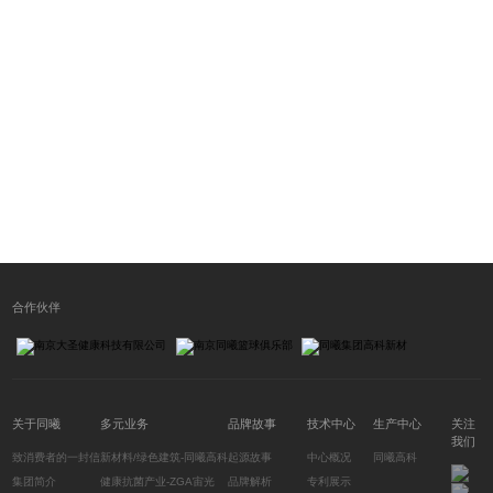
合作伙伴
关于同曦
多元业务
品牌故事
技术中心
生产中心
关注
我们
致消费者的一封信
新材料/绿色建筑-同曦高科
起源故事
中心概况
同曦高科
集团简介
健康抗菌产业-ZGA宙光
品牌解析
专利展示