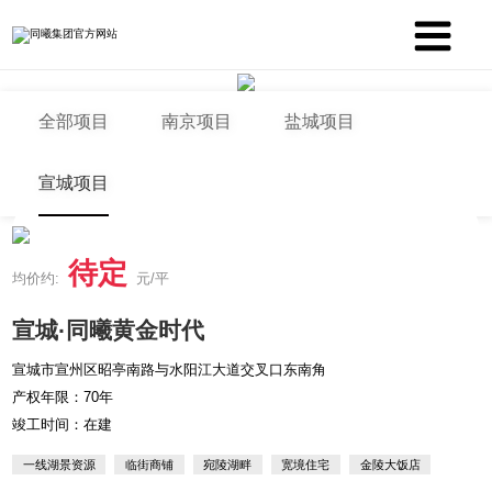
全部项目
南京项目
盐城项目
宣城项目
待定
均价约:
元/平
宣城·同曦黄金时代
宣城市宣州区昭亭南路与水阳江大道交叉口东南角
产权年限：70年
竣工时间：在建
一线湖景资源
临街商铺
宛陵湖畔
宽境住宅
金陵大饭店