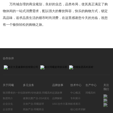
万尚城合理的商业规划，良好的业态，品类布局，使其真正满足了购
物休闲的一站式消费需求，配以强大的餐饮阵容，快乐的购物方式，锁定
高品味，追求品质生活的都市时尚消费，在这里感谢您今天的光临，祝您
有一个愉快轻松的购物之旅。
合作伙伴
关于同曦
多元业务
品牌故事
技术中心
生产中心
关注
我们
致消费者的一封信
新材料/绿色建筑-同曦高科
起源故事
中心概况
同曦高科
集团简介
健康抗菌产业-ZGA宙光
品牌解析
专利展示
企业文化
文体产业-同曦篮球
UGC合作方案例
标准展示
企业荣誉
商旅产业-同曦商业
核心技术讲解