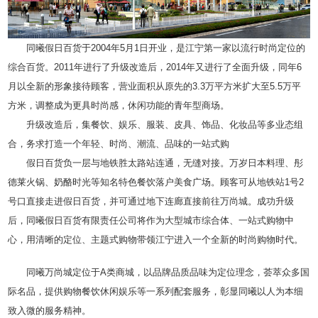
同曦假日百货于2004年5月1日开业，是江宁第一家以流行时尚定位的
综合百货。2011年进行了升级改造后，2014年又进行了全面升级，同年6
月以全新的形象接待顾客，营业面积从原先的3.3万平方米扩大至5.5万平
方米，调整成为更具时尚感，休闲功能的青年型商场。
升级改造后，集餐饮、娱乐、服装、皮具、饰品、化妆品等多业态组
合，务求打造一个年轻、时尚、潮流、品味的一站式购
假日百货负一层与地铁胜太路站连通，无缝对接。万岁日本料理、彤
德莱火锅、奶酪时光等知名特色餐饮落户美食广场。顾客可从地铁站1号2
号口直接走进假日百货，并可通过地下连廊直接前往万尚城。成功升级
后，同曦假日百货有限责任公司将作为大型城市综合体、一站式购物中
心，用清晰的定位、主题式购物带领江宁进入一个全新的时尚购物时代。
同曦万尚城定位于A类商城，以品牌品质品味为定位理念，荟萃众多国
际名品，提供购物餐饮休闲娱乐等一系列配套服务，彰显同曦以人为本细
致入微的服务精神。